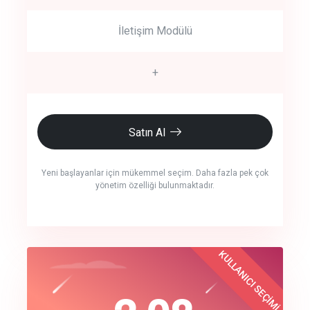
İletişim Modülü
+
Satın Al
Yeni başlayanlar için mükemmel seçim. Daha fazla pek çok
yönetim özelliği bulunmaktadır.
crm auto cync
KULLANICI SEÇİMİ
Best Choice
click to call back