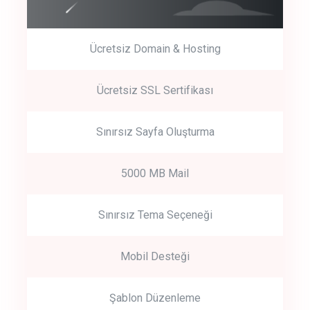
Ücretsiz Domain & Hosting
Get Started
Ücretsiz SSL Sertifikası
Start by trying our service for 30 days free trial no credit card
required.
Sınırsız Sayfa Oluşturma
5000 MB Mail
Sınırsız Tema Seçeneği
Mobil Desteği
Şablon Düzenleme