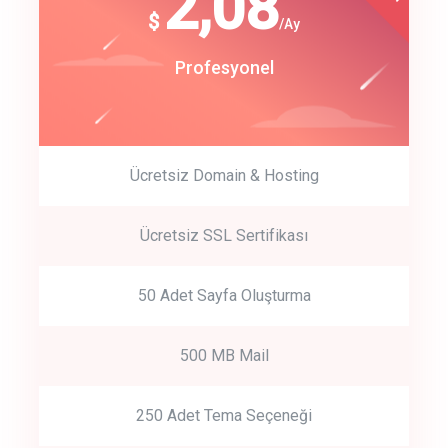
180
2,08
$
$
/year
/Ay
track energy costs
Start Up
Profesyonel
predictive dialing
Ücretsiz Domain & Hosting
Get Started
Ücretsiz SSL Sertifikası
Start by trying our service for 30 days free trial no credit card
required.
50 Adet Sayfa Oluşturma
500 MB Mail
250 Adet Tema Seçeneği