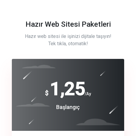
Hazır Web Sitesi Paketleri
Hazır web sitesi ile işinizi dijitale taşıyın!
Tek tıkla, otomatik!
Free
1,25
$
/Ay
Basic
Başlangıç