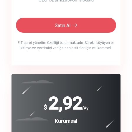
Satın Al
E-Ticaret yönetim özelliği bulunmaktadır. Sürekli büyüyen bir
kitleye ve çevrimiçi varlığa sahip siteler için mükemmel.
crm auto cync
click to call back
240
2,92
$
$
/year
/Ay
track energy costs
Coroprate
Kurumsal
predictive dialing